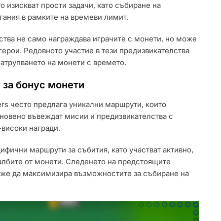
о изискват прости задачи, като събиране на
гания в рамките на времеви лимит.
тва не само награждава играчите с монети, но може
ерои. Редовното участие в тези предизвикателства
атрупването на монети с времето.
 за бонус монети
rs често предлага уникални маршрути, които
кновено въвеждат мисии и предизвикателства с
-високи награди.
цифични маршрути за събития, като участват активно,
чалбите от монети. Следенето на предстоящите
може да максимизира възможностите за събиране на