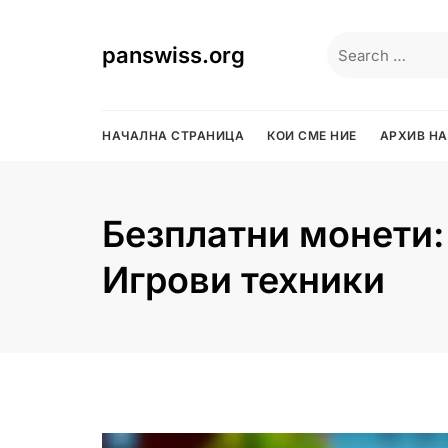
Skip
to
Search
panswiss.org
content
for:
НАЧАЛНА СТРАНИЦА
КОИ СМЕ НИЕ
АРХИВ НА
Безплатни монети:
Игрови техники