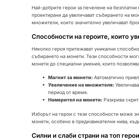
Най-добрите герои за печелене на безплатни 
проектирани да увеличават събирането на мон
множители, които значително увеличават броя
Способности на героите, които у
Няколко героя притежават уникални способнос
събирането на монети. Тези способности мога
монети до специални умения, които позволява
Магнит за монети:
Автоматично привл
Увеличение на множителя:
Увеличава
период от време.
Намерител на монети:
Разкрива скрит
Изборът на герои с тези способности може зн
монети, особено в предизвикателни нива, къд
Силни и слаби страни на топ геро