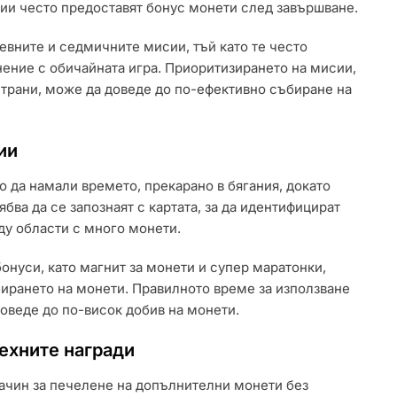
сии често предоставят бонус монети след завършване.
евните и седмичните мисии, тъй като те често
нение с обичайната игра. Приоритизирането на мисии,
страни, може да доведе до по-ефективно събиране на
ии
 да намали времето, прекарано в бягания, докато
бва да се запознаят с картата, за да идентифицират
ду области с много монети.
бонуси, като магнит за монети и супер маратонки,
бирането на монети. Правилното време за използване
доведе до по-висок добив на монети.
ехните награди
ачин за печелене на допълнителни монети без