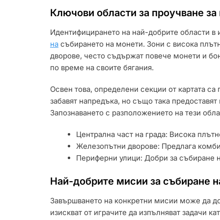
Ключови области за проучване за
Идентифицирането на най-добрите области в 
на
събирането на монети. Зони с висока плътн
дворове, често съдържат повече монети и бон
по време на своите бягания.
Освен това, определени секции от картата са 
забавят напредъка, но също така предоставя
Запознаването с разположението на тези обл
Централна част на града: Висока плътн
Железопътни дворове: Предлага комби
Периферни улици: Добри за събиране на
Най-добрите мисии за събиране н
Завършването на конкретни мисии може да до
изискват от играчите да изпълняват задачи к