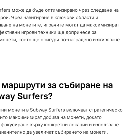
rfers може да бъде оптимизирано чрез следване на
рои. Чрез навигиране в ключови области и
,
аване на монетите, играчите могат да максимизират
ефективни игрови техники ще допринесе за
монети, което ще осигури по-наградено изживяване.
 маршрути за събиране на
way Surfers?
ни монети в Subway Surfers включват стратегическо
оито максимизират добива на монети, докато
 фокусиране върху конкретни локации и използване
 значително да увеличат събирането на монети.