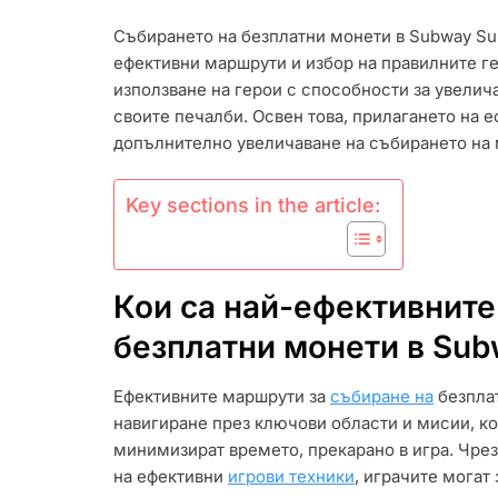
МОНЕТИ:
Събирането на безплатни монети в Subway Su
ЕФЕКТИВНИ
ефективни маршрути и избор на правилните ге
МАРШРУТИ
ИЗБОР
използване на герои с способности за увелич
НА
своите печалби. Освен това, прилагането на 
ПЕРСОНАЖ,
допълнително увеличаване на събирането на 
ИГРОВИ
ТЕХНИКИ
Key sections in the article:
Кои са най-ефективните
безплатни монети в Sub
Ефективните маршрути за
събиране на
безплат
навигиране през ключови области и мисии, к
минимизират времето, прекарано в игра. Чрез
на ефективни
игрови техники
, играчите могат