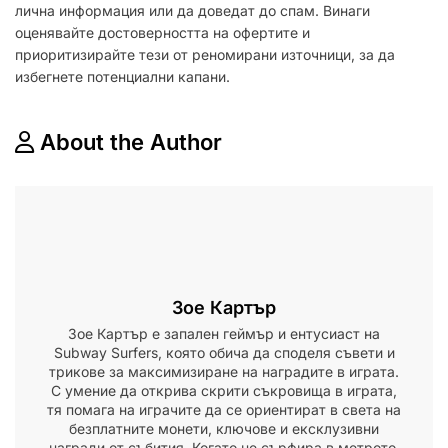
лична информация или да доведат до спам. Винаги
оценявайте достоверността на офертите и
приоритизирайте тези от реномирани източници, за да
избегнете потенциални капани.
About the Author
Зое Картър
Зое Картър е запален геймър и ентусиаст на
Subway Surfers, която обича да споделя съвети и
трикове за максимизиране на наградите в играта.
С умение да открива скрити съкровища в играта,
тя помага на играчите да се ориентират в света на
безплатните монети, ключове и ексклузивни
награди от събития. Когато не сърфира в метрото,