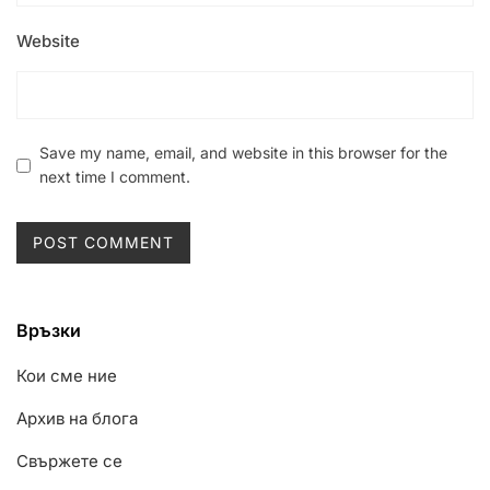
Website
Save my name, email, and website in this browser for the
next time I comment.
Връзки
Кои сме ние
Архив на блога
Свържете се