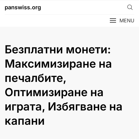
Skip
panswiss.org
to
content
MENU
Безплатни монети:
Максимизиране на
печалбите,
Оптимизиране на
играта, Избягване на
капани