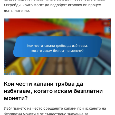
ъпгрейди, които могат да подобрят игровия ви процес
допълнително.
Кои чести капани трябва да
избягвам, когато искам безплатни
монети?
Избягването на често срещаните капани при искането на
безплатни монети е от съществено значение за