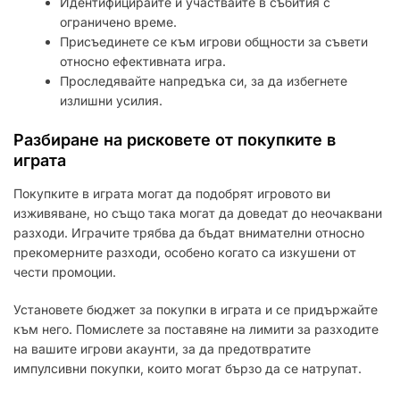
Идентифицирайте и участвайте в събития с
ограничено време.
Присъединете се към игрови общности за съвети
относно ефективната игра.
Проследявайте напредъка си, за да избегнете
излишни усилия.
Разбиране на рисковете от покупките в
играта
Покупките в играта могат да подобрят игровото ви
изживяване, но също така могат да доведат до неочаквани
разходи. Играчите трябва да бъдат внимателни относно
прекомерните разходи, особено когато са изкушени от
чести промоции.
Установете бюджет за покупки в играта и се придържайте
към него. Помислете за поставяне на лимити за разходите
на вашите игрови акаунти, за да предотвратите
импулсивни покупки, които могат бързо да се натрупат.