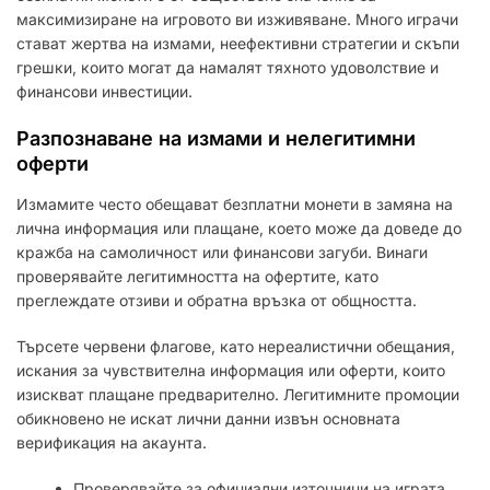
максимизиране на игровото ви изживяване. Много играчи
стават жертва на измами, неефективни стратегии и скъпи
грешки, които могат да намалят тяхното удоволствие и
финансови инвестиции.
Разпознаване на измами и нелегитимни
оферти
Измамите често обещават безплатни монети в замяна на
лична информация или плащане, което може да доведе до
кражба на самоличност или финансови загуби. Винаги
проверявайте легитимността на офертите, като
преглеждате отзиви и обратна връзка от общността.
Търсете червени флагове, като нереалистични обещания,
искания за чувствителна информация или оферти, които
изискват плащане предварително. Легитимните промоции
обикновено не искат лични данни извън основната
верификация на акаунта.
Проверявайте за официални източници на играта