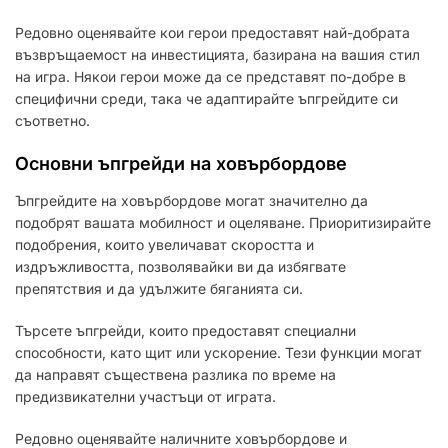
Редовно оценявайте кои герои предоставят най-добрата
възвръщаемост на инвестицията, базирана на вашия стил
на игра. Някои герои може да се представят по-добре в
специфични среди, така че адаптирайте ъпгрейдите си
съответно.
Основни ъпгрейди на ховърбордове
Ъпгрейдите на ховърбордове могат значително да
подобрят вашата мобилност и оцеляване. Приоритизирайте
подобрения, които увеличават скоростта и
издръжливостта, позволявайки ви да избягвате
препятствия и да удължите бяганията си.
Търсете ъпгрейди, които предоставят специални
способности, като щит или ускорение. Тези функции могат
да направят съществена разлика по време на
предизвикателни участъци от играта.
Редовно оценявайте наличните ховърбордове и