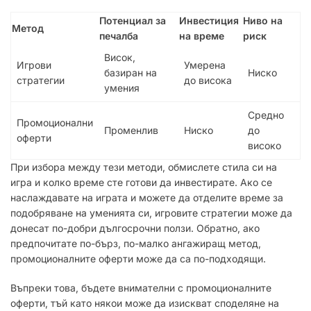
Потенциал за
Инвестиция
Ниво на
Метод
печалба
на време
риск
Висок,
Игрови
Умерена
базиран на
Ниско
стратегии
до висока
умения
Средно
Промоционални
Променлив
Ниско
до
оферти
високо
При избора между тези методи, обмислете стила си на
игра и колко време сте готови да инвестирате. Ако се
наслаждавате на играта и можете да отделите време за
подобряване на уменията си, игровите стратегии може да
донесат по-добри дългосрочни ползи. Обратно, ако
предпочитате по-бърз, по-малко ангажиращ метод,
промоционалните оферти може да са по-подходящи.
Въпреки това, бъдете внимателни с промоционалните
оферти, тъй като някои може да изискват споделяне на