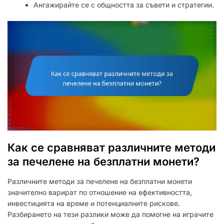
Ангажирайте се с общността за съвети и стратегии.
Как се сравняват различните методи
за печелене на безплатни монети?
Различните методи за печелене на безплатни монети
значително варират по отношение на ефективността,
инвестицията на време и потенциалните рискове.
Разбирането на тези разлики може да помогне на играчите