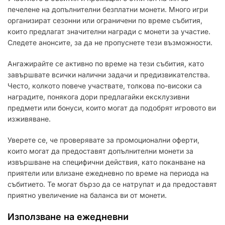
печелене на допълнителни безплатни монети. Много игри
организират сезонни или ограничени по време събития,
които предлагат значителни награди с монети за участие.
Следете анонсите, за да не пропуснете тези възможности.
Ангажирайте се активно по време на тези събития, като
завършвате всички налични задачи и предизвикателства.
Често, колкото повече участвате, толкова по-високи са
наградите, понякога дори предлагайки ексклузивни
предмети или бонуси, които могат да подобрят игровото ви
изживяване.
Уверете се, че проверявате за промоционални оферти,
които могат да предоставят допълнителни монети за
извършване на специфични действия, като поканване на
приятели или влизане ежедневно по време на периода на
събитието. Те могат бързо да се натрупат и да предоставят
приятно увеличение на баланса ви от монети.
Използване на ежедневни