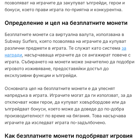
позволяват на играчите да закупуват ъпгрейди, герои и
бонуси, което прави играта по-приятна и конкурентна.
Определение и цел на безплатните монети
Безплатните монети са виртуална валута, използвана в
Subway Surfers, която позволява на играчите да купуват
различни предмети в играта. Те служат като система
за
награди
, насърчаваща играчите да се ангажират повече с
играта. Събирането на монети може значително да подобри
игровото изживяване, предоставяйки достъп до
ексклузивни функции и ъпгрейди.
Основната цел на безплатните монети е да улеснят
напредъка в играта. Играчите могат да ги използват, за да
отключват нови герои, да купуват ховърбордове или да
ъпгрейдват бонуси, което може да доведе до по-добра
производителност по време на бягания. Това насърчава
играчите да изследват играта по-задълбочено.
Как безплатните монети подобряват игровия