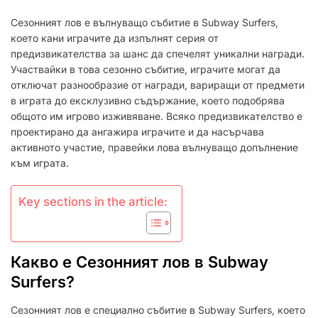
СЕЗОННАТА
Сезонният лов е вълнуващо събитие в Subway Surfers,
ЛОВНА
което кани играчите да изпълнят серия от
КАМПАНИЯ:
предизвикателства за шанс да спечелят уникални награди.
ЗАВЪРШВАНЕ
НА
Участвайки в това сезонно събитие, играчите могат да
ПРЕДИЗВИКАТЕЛСТВА,
отключат разнообразие от награди, вариращи от предмети
ОТКЛЮЧВАНЕ
в играта до ексклузивно съдържание, което подобрява
НА
общото им игрово изживяване. Всяко предизвикателство е
НАГРАДИ,
проектирано да ангажира играчите и да насърчава
УЧАСТИЕ
активното участие, правейки лова вълнуващо допълнение
В
СЪБИТИЯ
към играта.
Key sections in the article:
Какво е Сезонният лов в Subway
Surfers?
Сезонният лов е специално събитие в Subway Surfers, което