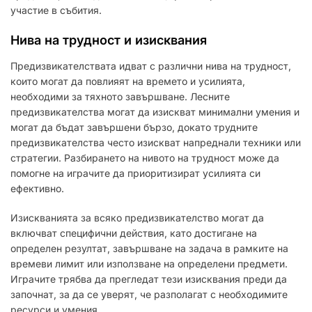
участие в събития.
Нива на трудност и изисквания
Предизвикателствата идват с различни нива на трудност,
които могат да повлияят на времето и усилията,
необходими за тяхното завършване. Лесните
предизвикателства могат да изискват минимални умения и
могат да бъдат завършени бързо, докато трудните
предизвикателства често изискват напреднали техники или
стратегии. Разбирането на нивото на трудност може да
помогне на играчите да приоритизират усилията си
ефективно.
Изискванията за всяко предизвикателство могат да
включват специфични действия, като достигане на
определен резултат, завършване на задача в рамките на
времеви лимит или използване на определени предмети.
Играчите трябва да прегледат тези изисквания преди да
започнат, за да се уверят, че разполагат с необходимите
ресурси и умения.