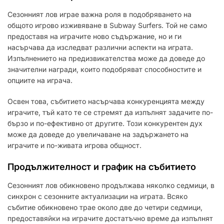
Сезонният лов играе важна роля в подобряването на
общото игрово изживяване в Subway Surfers. Той не само
предоставя на играчите ново съдържание, но и ги
насърчава да изследват различни аспекти на играта.
Изпълнението на предизвикателства може да доведе до
значителни награди, които подобряват способностите и
опциите на играча.
Освен това, събитието насърчава конкуренцията между
играчите, тъй като те се стремят да изпълнят задачите по-
бързо и по-ефективно от другите. Този конкурентен дух
може да доведе до увеличаване на задържането на
играчите и по-живата игрова общност.
Продължителност и график на събитието
Сезонният лов обикновено продължава няколко седмици, в
синхрон с сезонните актуализации на играта. Всяко
събитие обикновено трае около две до четири седмици,
предоставяйки на играчите достатъчно време да изпълнят