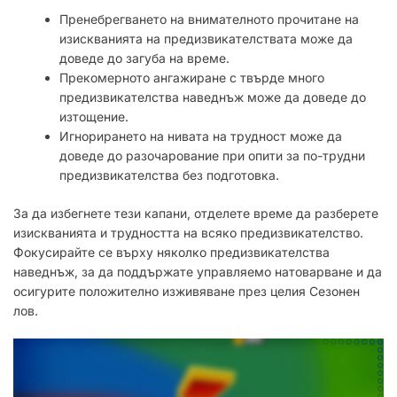
Пренебрегването на внимателното прочитане на
изискванията на предизвикателствата може да
доведе до загуба на време.
Прекомерното ангажиране с твърде много
предизвикателства наведнъж може да доведе до
изтощение.
Игнорирането на нивата на трудност може да
доведе до разочарование при опити за по-трудни
предизвикателства без подготовка.
За да избегнете тези капани, отделете време да разберете
изискванията и трудността на всяко предизвикателство.
Фокусирайте се върху няколко предизвикателства
наведнъж, за да поддържате управляемо натоварване и да
осигурите положително изживяване през целия Сезонен
лов.