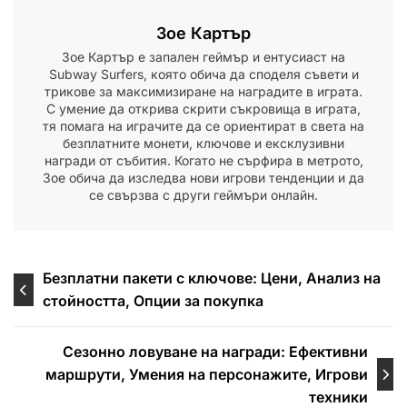
Зое Картър
Зое Картър е запален геймър и ентусиаст на
Subway Surfers, която обича да споделя съвети и
трикове за максимизиране на наградите в играта.
С умение да открива скрити съкровища в играта,
тя помага на играчите да се ориентират в света на
безплатните монети, ключове и ексклузивни
награди от събития. Когато не сърфира в метрото,
Зое обича да изследва нови игрови тенденции и да
се свързва с други геймъри онлайн.
Post
Безплатни пакети с ключове: Цени, Анализ на
стойността, Опции за покупка
navigation
Сезонно ловуване на награди: Ефективни
маршрути, Умения на персонажите, Игрови
техники