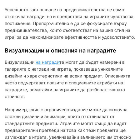
Успешното завършване на предизвикателства не само
отключва награди, но и предоставя на играчите чувство за
постижение. Препоръчително е да се фокусирате върху
предизвикателства, които съответстват на вашия стил на
игра, за да максимизирате ефективността и удоволствието.
Визуализации и описания на наградите
Визуализации
на награди
те могат да бъдат намерени в
галерията с награди на играта, показваща уникалните
дизайни и характеристики на всеки предмет. Описанията
често подчертават ползите и специалните атрибути на
наградите, помагайки на играчите да разберат тяхната
стойност.
Например, скин с ограничено издание може да включва
сложни дизайни и анимации, които го отличават от
стандартните предмети. Играчите могат също да видят
предварителни прегледи на това как тези предмети ще
изглеждат в играта, увеличавайки вълнението им относно