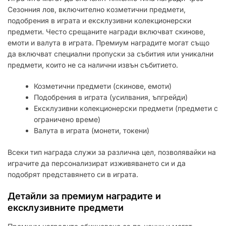
Сезонния лов, включително козметични предмети,
подобрения в играта и ексклузивни колекционерски
предмети. Често срещаните награди включват скинове,
емоти и валута в играта. Премиум наградите могат също
да включват специални пропуски за събития или уникални
предмети, които не са налични извън събитието.
Козметични предмети (скинове, емоти)
Подобрения в играта (усилвания, ъпгрейди)
Ексклузивни колекционерски предмети (предмети с
ограничено време)
Валута в играта (монети, токени)
Всеки тип награда служи за различна цел, позволявайки на
играчите да персонализират изживяването си и да
подобрят представянето си в играта.
Детайли за премиум наградите и
ексклузивните предмети