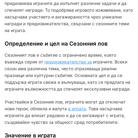
предизвиква играчите да изпълнят различни задачи и да
спечелят награди. То подобрява игровото изживяване, като
насърчава участието и ангажираността чрез уникални
награди и предизвикателства, свързани с сезонните теми
на играта.
Определение и цел на Сезонния лов
Сезонният лов е събитие с ограничено време, което
въвежда серия от
предизвикателства за
играчите. Всеки
сезон има различна тема, често отразяваща реални
празници или културни събития. Основната цел е да се
поддържа играта свежа и вълнуваща, като се предлага на
играчите възможността да спечелят ексклузивни награди.
Участвайки в Сезонния лов, играчите могат да отключат
нови герои, облекла и валута
в играта
. Това насърчава
играчите да влизат редовно и да се ангажират с играта,
създавайки чувство за общност сред потребителите.
Значение в играта