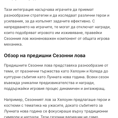
Тази интеграция насърчава играчите да приемат
разнообразни стратегии и да изследват различни герои и
усилвания, за да изпълнят задачите ефективно. С
напредването на играчите, те могат да отключат награди,
които подобряват игровото им изживяване, правейки
Сезонния лов жизненоважен компонент от общата игрова
механика.
Обзор на предишни Сезонни лова
Предишните Сезонни лова представяха разнообразие от
теми, от празнични тържества като Хелоуин и Коледа до
културни събития като Лунната нова година. Всеки сезон
въвежда уникални предизвикателства и награди,
поддържайки игровия процес динамичен и ангажиращ.
Например, Сезонният лов за Хелоуин предлагаше герои и
костюми с тематика на ужасите, докато събитието за
Лунната нова година се фокусираше върху традиционни
символи и награди. Тези сезонни вариации не само