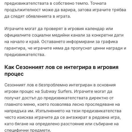
предизвикателствата в собствено темпо. Точната
продължителност може да варира, затова играчите трябва
да следят обявленията в играта.
Играчите могат да проверят в игровия календар или
официалните социални медийни канали за конкретни дати
на начало и край. Оставането информирани за графика
гарантира, че играчите няма да пропуснат ценни награди и
предизвикателства.
Как Сезонният лов се интегрира в игровия
процес
Сезонният лов е безпроблемно интегриран в основния
игрови процес на Subway Surfers. Играчите могат да
получат достъп до предизвикателствата директно от
главното меню, което позволява лесно проследяване на
напредъка им. Изпълнението на тези предизвикателства
често изисква играчите да се ангажират в редовна игра,
като бягане на определено разстояние или събиране на
специфични предмети.