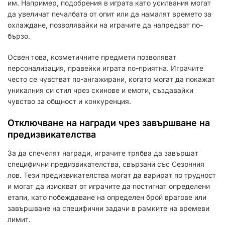
им. Например, подобрения в играта като усилвания могат
да увеличат печалбата от опит или да намалят времето за
охлаждане, позволявайки на играчите да напредват по-
бързо.
Освен това, козметичните предмети позволяват
персонализация, правейки играта по-приятна. Играчите
често се чувстват по-ангажирани, когато могат да покажат
уникалния си стил чрез скинове и емоти, създавайки
чувство за общност и конкуренция.
Отключване на награди чрез завършване на
предизвикателства
За да спечелят награди, играчите трябва да завършат
специфични предизвикателства, свързани със Сезонния
лов. Тези предизвикателства могат да варират по трудност
и могат да изискват от играчите да постигнат определени
етапи, като побеждаване на определен брой врагове или
завършване на специфични задачи в рамките на времеви
лимит.