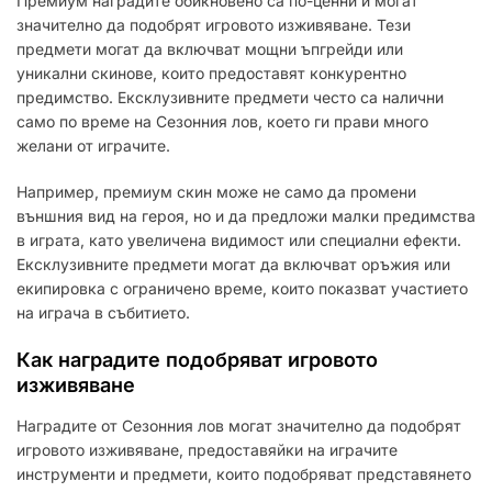
Премиум наградите обикновено са по-ценни и могат
значително да подобрят игровото изживяване. Тези
предмети могат да включват мощни ъпгрейди или
уникални скинове, които предоставят конкурентно
предимство. Ексклузивните предмети често са налични
само по време на Сезонния лов, което ги прави много
желани от играчите.
Например, премиум скин може не само да промени
външния вид на героя, но и да предложи малки предимства
в играта, като увеличена видимост или специални ефекти.
Ексклузивните предмети могат да включват оръжия или
екипировка с ограничено време, които показват участието
на играча в събитието.
Как наградите подобряват игровото
изживяване
Наградите от Сезонния лов могат значително да подобрят
игровото изживяване, предоставяйки на играчите
инструменти и предмети, които подобряват представянето