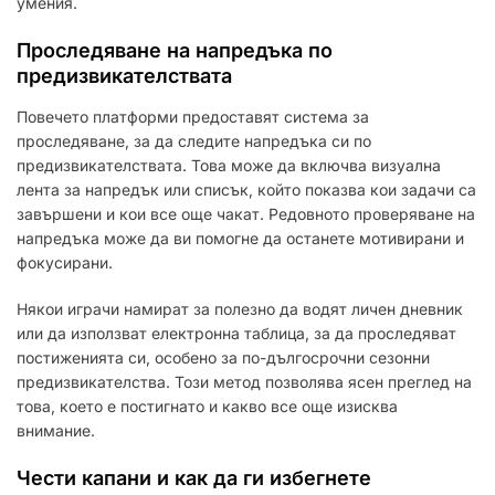
умения.
Проследяване на напредъка по
предизвикателствата
Повечето платформи предоставят система за
проследяване, за да следите напредъка си по
предизвикателствата. Това може да включва визуална
лента за напредък или списък, който показва кои задачи са
завършени и кои все още чакат. Редовното проверяване на
напредъка може да ви помогне да останете мотивирани и
фокусирани.
Някои играчи намират за полезно да водят личен дневник
или да използват електронна таблица, за да проследяват
постиженията си, особено за по-дългосрочни сезонни
предизвикателства. Този метод позволява ясен преглед на
това, което е постигнато и какво все още изисква
внимание.
Чести капани и как да ги избегнете