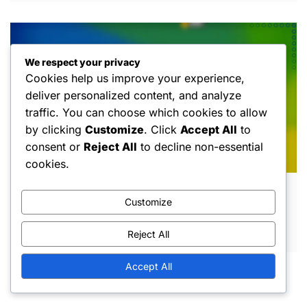
We respect your privacy
Cookies help us improve your experience,
deliver personalized content, and analyze
traffic. You can choose which cookies to allow
by clicking
Customize
. Click
Accept All
to
consent or
Reject All
to decline non-essential
cookies.
Награди от сезонния лов: Глитчове,
Customize
трикове, непредвидени механики
FEB 27, 2026
Reject All
Accept All