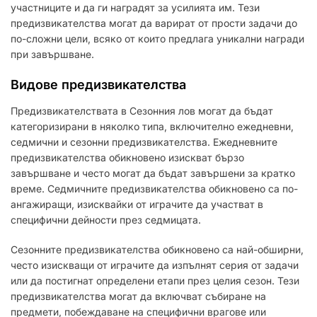
участниците и да ги наградят за усилията им. Тези
предизвикателства могат да варират от прости задачи до
по-сложни цели, всяко от които предлага уникални награди
при завършване.
Видове предизвикателства
Предизвикателствата в Сезонния лов могат да бъдат
категоризирани в няколко типа, включително ежедневни,
седмични и сезонни предизвикателства. Ежедневните
предизвикателства обикновено изискват бързо
завършване и често могат да бъдат завършени за кратко
време. Седмичните предизвикателства обикновено са по-
ангажиращи, изисквайки от играчите да участват в
специфични дейности през седмицата.
Сезонните предизвикателства обикновено са най-обширни,
често изискващи от играчите да изпълнят серия от задачи
или да постигнат определени етапи през целия сезон. Тези
предизвикателства могат да включват събиране на
предмети, побеждаване на специфични врагове или