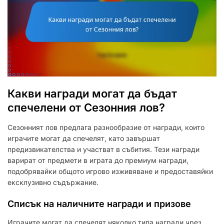
Какви награди могат да бъдат
спечелени от Сезонния лов?
Сезонният лов предлага разнообразие от награди, които
играчите могат да спечелят, като завършат
предизвикателства и участват в събития. Тези награди
варират от предмети в играта до премиум награди,
подобрявайки общото игрово изживяване и предоставяйки
ексклузивно съдържание.
Списък на наличните награди и призове
Играчите могат да спечелят няколко типа награди чрез