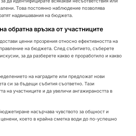
 за да идентифицирате всякакви несъответствия или
малени. Това постоянно наблюдение позволява
ратят надвишавания на бюджета.
на обратна връзка от участниците
едостави ценни прозрения относно ефективността на
управление на бюджета. След събитието, съберете
скусии, за да разберете какво е проработило и какво
ределението на наградите или предложат нови
та си за бъдещи събития съответно. Тази
а на участниците и да увеличи ангажираността в
 бюджетиране насърчава чувството за общност и
 ценени, което в крайна сметка води до по-успешно